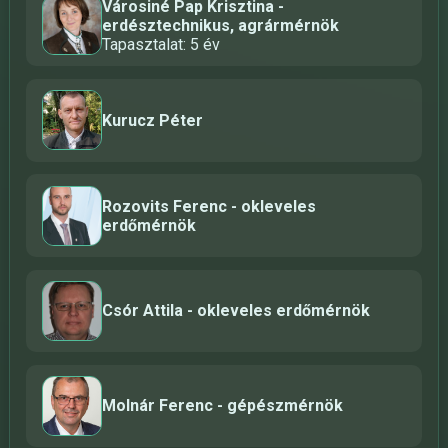
Városiné Pap Krisztina -
erdésztechnikus, agrármérnök
Tapasztalat: 5 év
Kurucz Péter
Rozovits Ferenc - okleveles
erdőmérnök
Csór Attila - okleveles erdőmérnök
Molnár Ferenc - gépészmérnök