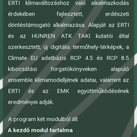
ERTI klímaváltozáshoz való alkalmazkodás
érdekében fejlesztett, erdészeti
döntéstámogató alkalmazása. Alapját az ERTI
és az HUNREN ATK TAKI kutatói által
szerkesztett, új digitális termőhely-térképek, a
Climate EU adatbázis RCP 4.5 és RCP 8.5
kibocsátási forgatókönyveken alapuló
ensemble klímamodelljének adatai, valamint az
ERTI és az EMK együttműködésének
eredményei adják.
A program két modulból áll:
A kezdő modul tartalma