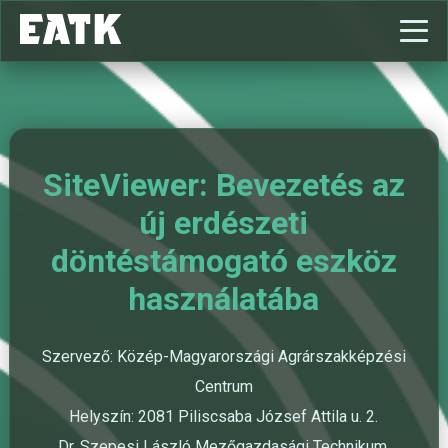
SiteViewer: Bevezetés az
új erdészeti
döntéstámogató eszköz
használatába
Szervező: Közép-Magyarországi Agrárszakképzési
Centrum
Helyszín: 2081 Piliscsaba József Attila u. 2.
Dr. Szepesi László Mezőgazdasági Technikum,