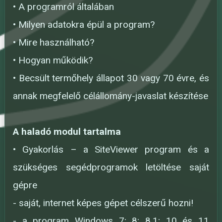
• A programról általában
• Milyen adatokra épül a program?
• Mire használható?
• Hogyan működik?
• Becsült termőhely állapot 30 vagy 70 évre, és
annak megfelelő célállomány-javaslat készítése
A haladó modul tartalma
• Gyakorlás – a SiteViewer program és a
szükséges segédprogramok letöltése saját
gépre
- saját, internet képes gépet célszerű hozni!
- a program Windows 7; 8; 8.1; 10 és 11