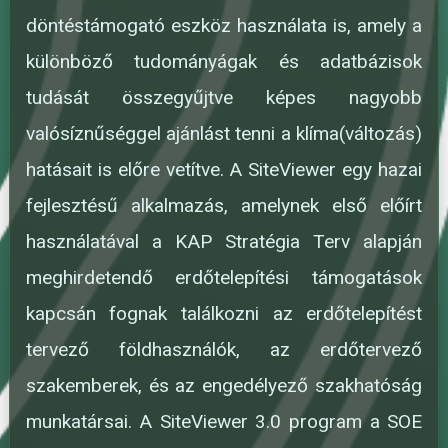
döntéstámogató eszköz használata is, amely a
különböző tudományágak és adatbázisok
tudását összegyűjtve képes nagyobb
valósíznűséggel ajánlást tenni a klíma(változás)
hatásait is előre vetítve. A SiteViewer egy hazai
fejlesztésű alkalmazás, amelynek első előírt
használatával a KAP Stratégia Terv alapján
meghirdetendő erdőtelepítési támogatások
kapcsán fognak találkozni az erdőtelepítést
tervező földhasználók, az erdőtervező
szakemberek, és az engedélyező szakhatóság
munkatársai. A SiteViewer 3.0 program a SOE